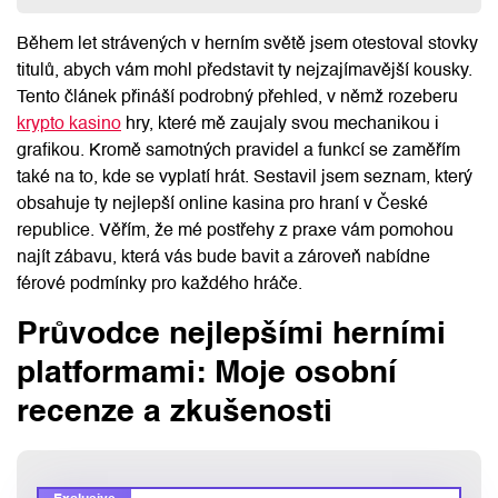
Během let strávených v herním světě jsem otestoval stovky
titulů, abych vám mohl představit ty nejzajímavější kousky.
Tento článek přináší podrobný přehled, v němž rozeberu
krypto kasino
hry, které mě zaujaly svou mechanikou i
grafikou. Kromě samotných pravidel a funkcí se zaměřím
také na to, kde se vyplatí hrát. Sestavil jsem seznam, který
obsahuje ty nejlepší online kasina pro hraní v České
republice. Věřím, že mé postřehy z praxe vám pomohou
najít zábavu, která vás bude bavit a zároveň nabídne
férové podmínky pro každého hráče.
Průvodce nejlepšími herními
platformami: Moje osobní
recenze a zkušenosti